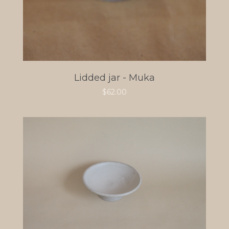
Lidded jar - Muka
$
62.00