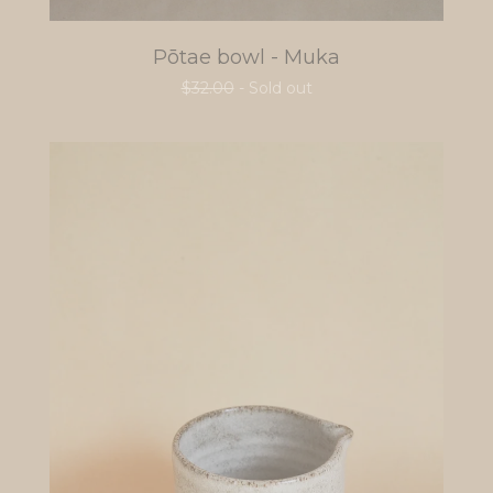
Pōtae bowl - Muka
$
32.00
- Sold out