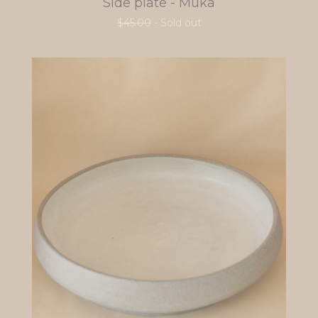
Side plate - Muka
$
45.00
- Sold out