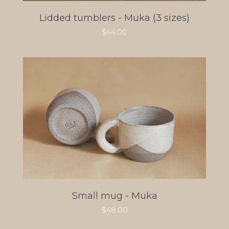
Lidded tumblers - Muka (3 sizes)
$
44.00
Small mug - Muka
$
48.00